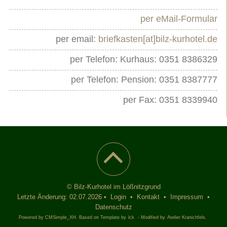
per eMail-Formular
per email:
briefkasten[at]bilz-kurhotel.de
per Telefon: Kurhaus: 0351 8386329
per Telefon: Pension: 0351 8387777
per Fax: 0351 8339940
© Bilz-Kurhotel im Lößnitzgrund
Letzte Änderung: 02.07.2026 •
Login
•
Kontakt
•
Impressum
•
Datenschutz
Powered by CMSimple_XH. Based on Template by
lck
- Modified by
Atelier Kranichfels.